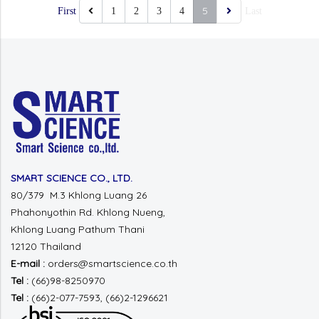
5
First
1
2
3
4
Last
SMART SCIENCE CO., LTD.
80/379 M.3 Khlong Luang 26
Phahonyothin Rd.
Khlong Nueng,
Khlong Luang
Pathum Thani
12120 Thailand
E-mail :
orders@smartscience.co.th
Tel :
(66)98-8250970
Tel :
(66)2-077-7593, (66)2-1296621