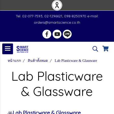
Tel. 02-077-7593, 02-1296621, 098-8250970 e-mail:
orders@smartscience.co.th
หน้าแรก
สินค้าทั้งหมด
Lab Plasticware & Glassware
Lab Plasticware
& Glassware
Lab Plasticware & Glassware