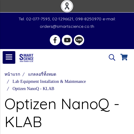
Tel. 02-077-7593, 02-1296621, 098-8250970 e-mail:
orders@smartscience.co.th
หน้าแรก
แกลลอรี่ทั้งหมด
Lab Equipment Installation & Maintenance
Optizen NanoQ - KLAB
Optizen NanoQ -
KLAB