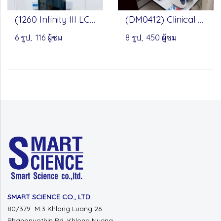
(1260 Infinity III LC System) Analytical HPLC Systems by Agilent
(DM0412) Clinical Centrifuge, (MX-S) Vortex Mixer Microplate Mixer, (HB120-S) Dry Bath - Onilab
6 รูป, 116 ผู้ชม
8 รูป, 450 ผู้ชม
SMART SCIENCE CO., LTD.
80/379 M.3 Khlong Luang 26
Phahonyothin Rd.
Khlong Nueng,