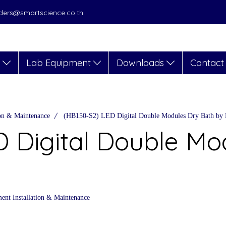
orders@smartscience.co.th
s
Lab Equipment
Downloads
Contact
ion & Maintenance
(HB150-S2) LED Digital Double Modules Dry Bath b
 Digital Double Mo
ent Installation & Maintenance