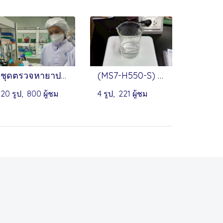
ชุดตรวจหายาปฏิชีวนะกลุ่ม Nitrofuran (AOZ, SEM) by Randox
(MS7-H550-S) Hotplate Magnetic Stirrer by Onilab
20 รูป, 800 ผู้ชม
4 รูป, 221 ผู้ชม