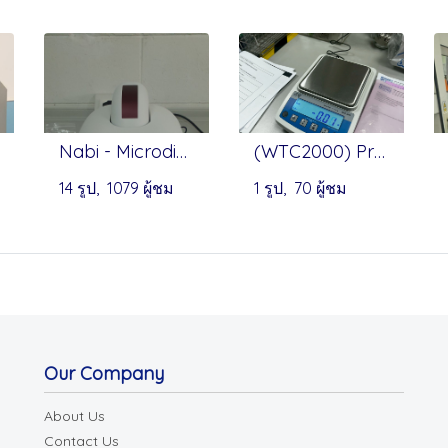
Nabi - Microdigital
(WTC2000) Precision Balance by Radwag
14 รูป, 1079 ผู้ชม
1 รูป, 70 ผู้ชม
Our Company
About Us
Contact Us