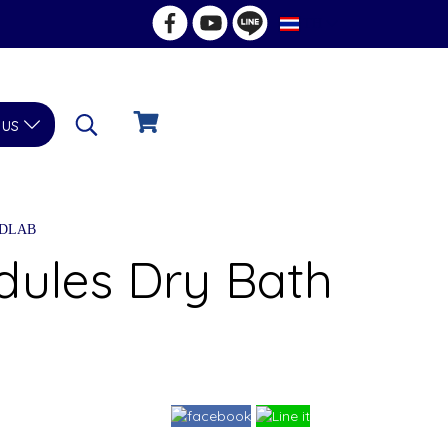
TH
 us
y DLAB
dules Dry Bath