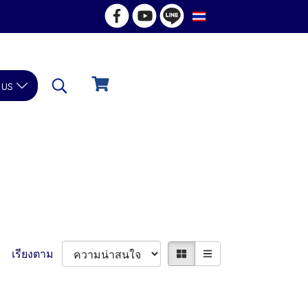
TH
 us
เรียงตาม