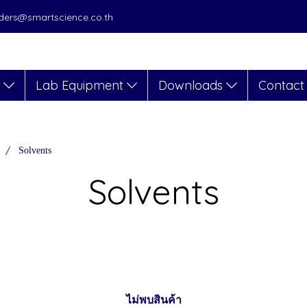
orders@smartscience.co.th
s
Lab Equipment
Downloads
Contact
Solvents
Solvents
ไม่พบสินค้า