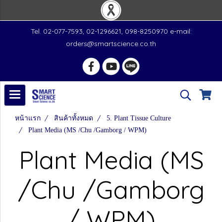
Tel. 02-077-7593, 02-1296621, 098-8250970 e-mail:
orders@smartscience.co.th
หน้าแรก
สินค้าทั้งหมด
5. Plant Tissue Culture
Plant Media (MS /Chu /Gamborg / WPM)
Plant Media (MS
/Chu /Gamborg
/ WPM)