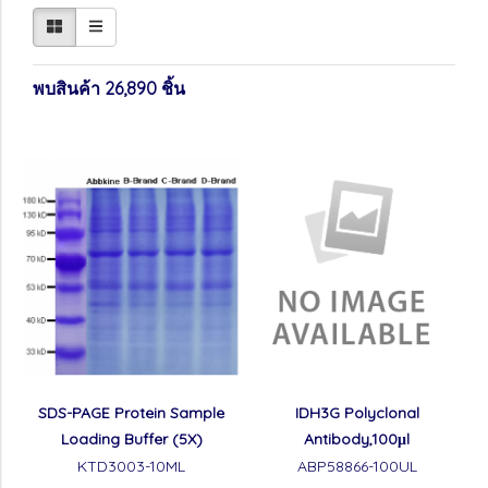
พบสินค้า 26,890 ชิ้น
SDS-PAGE Protein Sample
IDH3G Polyclonal
Loading Buffer (5X)
Antibody,100μl
KTD3003-10ML
ABP58866-100UL