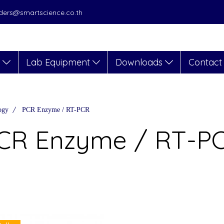
orders@smartscience.co.th
s
Lab Equipment
Downloads
Contact
ogy
PCR Enzyme / RT-PCR
CR Enzyme / RT-P