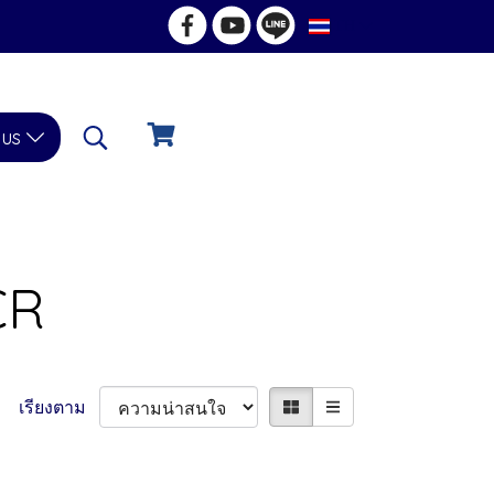
TH
 us
CR
เรียงตาม