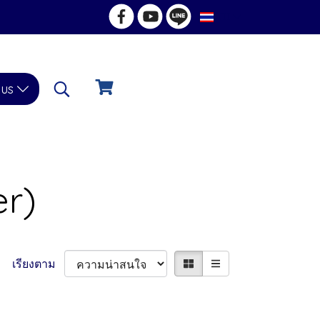
TH
 us
er)
เรียงตาม