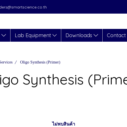
orders@smartscience.co.th
s
Lab Equipment
Downloads
Contact
Services
Oligo Synthesis (Primer)
igo Synthesis (Prim
ไม่พบสินค้า