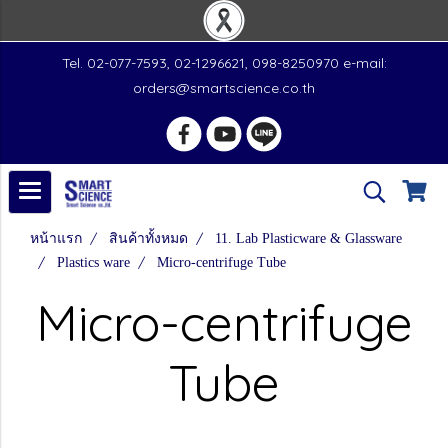
Tel. 02-077-7593, 02-1296621, 098-8250970 e-mail:
orders@smartscience.co.th
หน้าแรก
สินค้าทั้งหมด
11. Lab Plasticware & Glassware
Plastics ware
Micro-centrifuge Tube
Micro-centrifuge
Tube