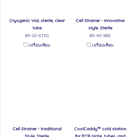
Cryogenic Vial, sterile, clear
Cell Strainer - innovative
tube
style, Sterile
BS-20-ST50
BS-40-XBS
เปรียบเทียบ
เปรียบเทียบ
Cell Strainer - traditional
CoolCaddy™ cold station
Style, Sterile
for PCR plate, tubes, and