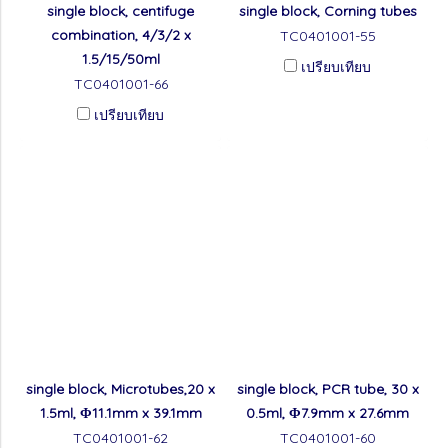
single block, centifuge
single block, Corning tubes
combination, 4/3/2 x
TC0401001-55
1.5/15/50ml
เปรียบเทียบ
TC0401001-66
เปรียบเทียบ
single block, Microtubes,20 x
single block, PCR tube, 30 x
1.5ml, Φ11.1mm x 39.1mm
0.5ml, Φ7.9mm x 27.6mm
TC0401001-62
TC0401001-60