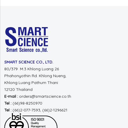
SMART SCIENCE CO., LTD.
80/379 M.3 Khlong Luang 26
Phahonyothin Rd.
Khlong Nueng,
Khlong Luang
Pathum Thani
12120 Thailand
E-mail :
orders@smartscience.co.th
Tel :
(66)98-8250970
Tel :
(66)2-077-7593, (66)2-1296621