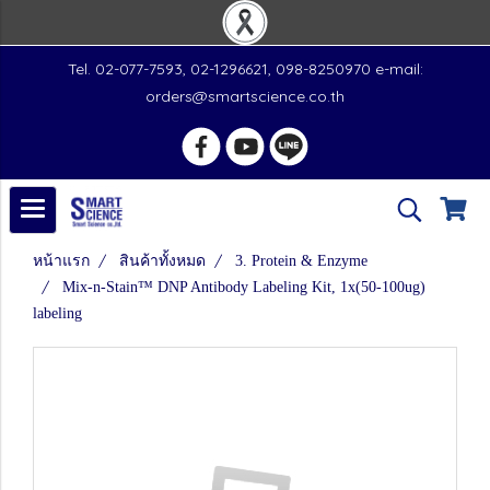
Tel. 02-077-7593, 02-1296621, 098-8250970 e-mail:
orders@smartscience.co.th
หน้าแรก
สินค้าทั้งหมด
3. Protein & Enzyme
Mix-n-Stain™ DNP Antibody Labeling Kit, 1x(50-100ug)
labeling