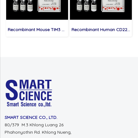
Recombinant Mouse TIM3 Protein (His-tag)
Recombinant Human CD22 Protein (His-tag)
SMART SCIENCE CO., LTD.
80/379 M.3 Khlong Luang 26
Phahonyothin Rd.
Khlong Nueng,