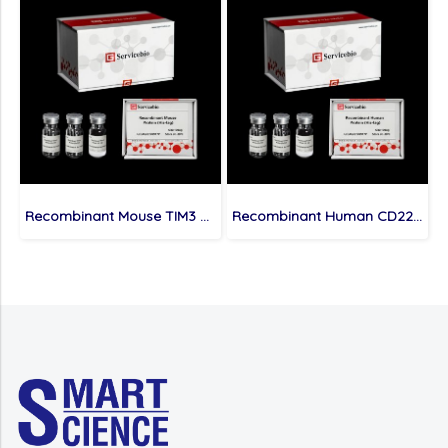
Recombinant Mouse TIM3 Protein (His-tag)
Recombinant Human CD22 Protein (His-tag)