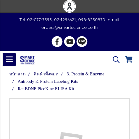
Tel. 02-077-7593, 02-1296621, 098-8250970 e-mail:
orders@smartscience.co.th
หน้าแรก
สินค้าทั้งหมด
3. Protein & Enzyme
Antibody & Protein Labeling Kits
Rat BDNF PicoKine ELISA Kit