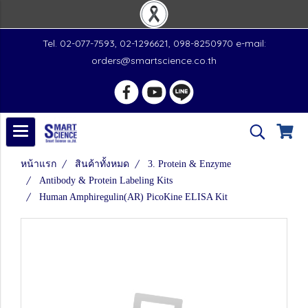
Tel. 02-077-7593, 02-1296621, 098-8250970 e-mail:
orders@smartscience.co.th
หน้าแรก
สินค้าทั้งหมด
3. Protein & Enzyme
Antibody & Protein Labeling Kits
Human Amphiregulin(AR) PicoKine ELISA Kit