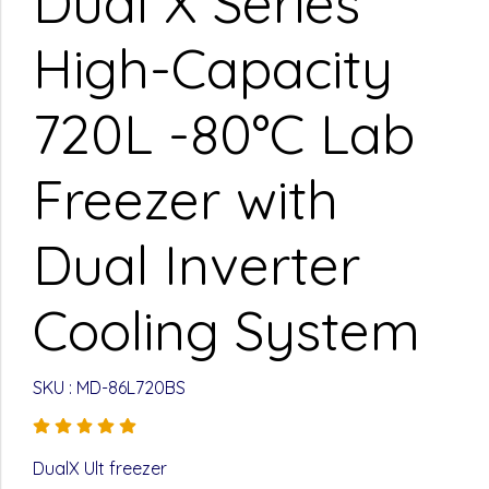
Dual X Series
High-Capacity
720L -80°C Lab
Freezer with
Dual Inverter
Cooling System
SKU : MD-86L720BS
DualX Ult freezer