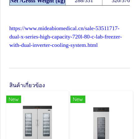
288/331
320/370
Net /Gross Weight (kg)
https://www.mideabiomedical.cn/sale-53511717-
dual-x-series-high-capacity-720l-80-c-lab-freezer-
with-dual-inverter-cooling-system.html
สินค้าเกี่ยวข้อง
New
New