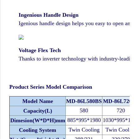
Ingenious Handle Design
Igenious handle design helps you easy to open and cl
Voltage Flex Tech
Thanks to inverter technology with industry-leading
Product Series Model Comparison
Model Name
MD-86L580BS
MD-86L720BS
580
720
Capacity(L)
885*995*1980
1030*995*1980
Dimesion(W*D*H)mm
Twin Cooling
Twin Cooling
Cooling System