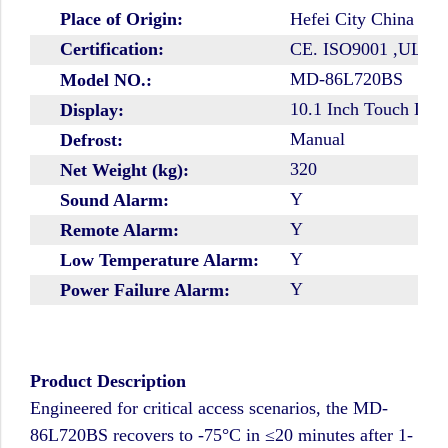
Place of Origin:
Hefei City China
Certification:
CE. ISO9001 ,UL
MD-86L720BS
Model NO.:
10.1 Inch Touch Disp
Display:
Manual
Defrost:
320
Net Weight (kg):
Y
Sound Alarm:
Y
Remote Alarm:
Y
Low Temperature Alarm:
Y
Power Failure Alarm:
Product Description
Engineered for critical access scenarios, the MD-
86L720BS recovers to -75°C in ≤20 minutes after 1-