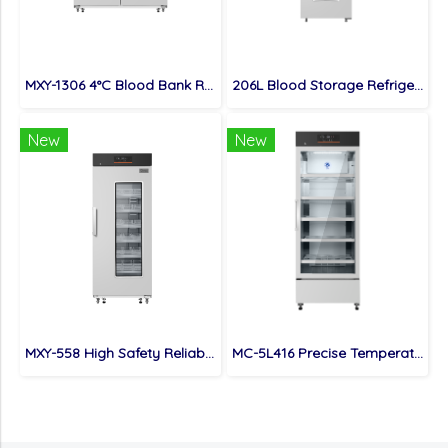
MXY-1306 4°C Blood Bank Refrigerator
206L Blood Storage Refrigerator Midea Stainless Steel Interior with Rust-Proof Shelves
New
New
MXY-558 High Safety Reliable Midea Biomedical Blood Bank Fridge With USB Data Recorder
MC-5L416 Precise Temperature Control Hospital Fridge with Single Glass Door