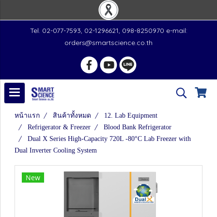
Tel. 02-077-7593, 02-1296621, 098-8250970 e-mail:
orders@smartscience.co.th
หน้าแรก
สินค้าทั้งหมด
12. Lab Equipment
Refrigerator & Freezer
Blood Bank Refrigerator
Dual X Series High-Capacity 720L -80°C Lab Freezer with
Dual Inverter Cooling System
New