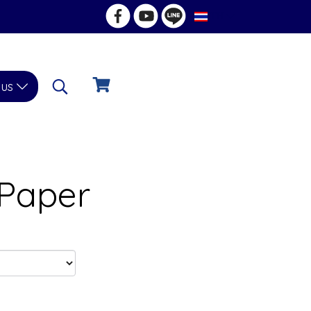
TH
 us
 Paper