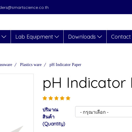
orders@smartscience.co.th
s
Lab Equipment
Downloads
Contact
assware
Plastics ware
pH Indicator Paper
pH Indicator
ปริมาณ
สินค้า
(Quantity)