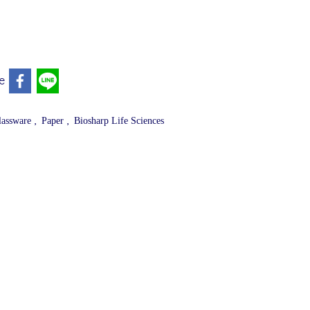
e
,
,
lassware
Paper
Biosharp Life Sciences