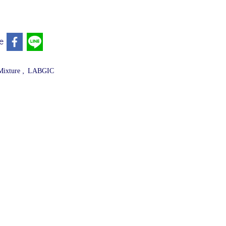
e
,
Mixture
LABGIC