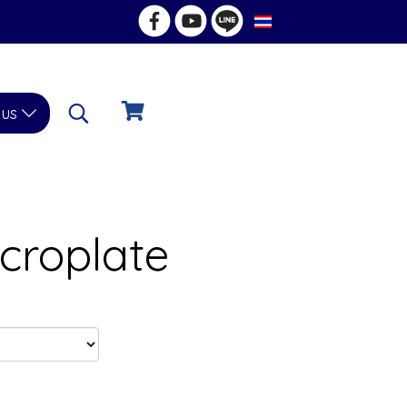
TH
 us
croplate