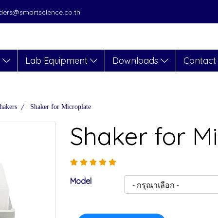
orders@smartscience.co.th
s
Lab Equipment
Downloads
Contact
hakers
Shaker for Microplate
Shaker for Mi
Model