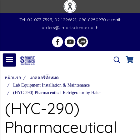
Tel. 02-077-7593, 02-1296621, 098-8250970 e-mail:
orders@smartscience.co.th
หน้าแรก
แกลลอรี่ทั้งหมด
Lab Equipment Installation & Maintenance
(HYC-290) Pharmaceutical Refrigerator by Haier
(HYC-290)
Pharmaceutical