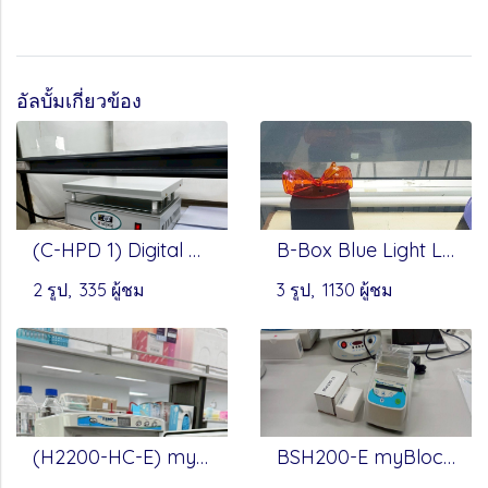
อัลบั้มเกี่ยวข้อง
(C-HPD 1) Digital Hot Plate by Changshin Science
B-Box Blue Light LED Epi-illuminator - SMOBIO
2 รูป, 335 ผู้ชม
3 รูป, 1130 ผู้ชม
(H2200-HC-E) myTemp™ Mini, heat & cool by Benchmark
BSH200-E myBlock™ Mini Dry Bath Heat Blocks (Benchmark)