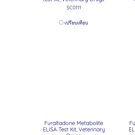
SC0111
เปรียบเทียบ
Furaltadone Metabolite
Fu
ELISA Test Kit, Veterinary
EL