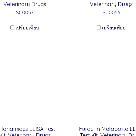
Veterinary Drugs
Veterinary Drugs
SC0057
SC0056
เปรียบเทียบ
เปรียบเทียบ
lfonamides ELISA Test
Furacilin Metabolite E
Kit, Veterinary Drugs
Test Kit, Veterinary Dr