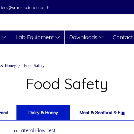
orders@smartscience.co.th
s
Lab Equipment
Downloads
Contact
 & Honey
Food Safety
Food Safety
Feed
Dairy & Honey
Meat & Seafood & Egg
Lateral Flow Test