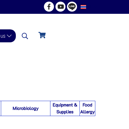
TH
 us
Equipment &
Food
Microbiology
Supplies
Allergy