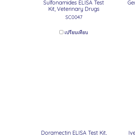
Sulfonamides ELISA Test
Gen
Kit, Veterinary Drugs
SC0047
เปรียบเทียบ
Doramectin ELISA Test Kit,
Iv