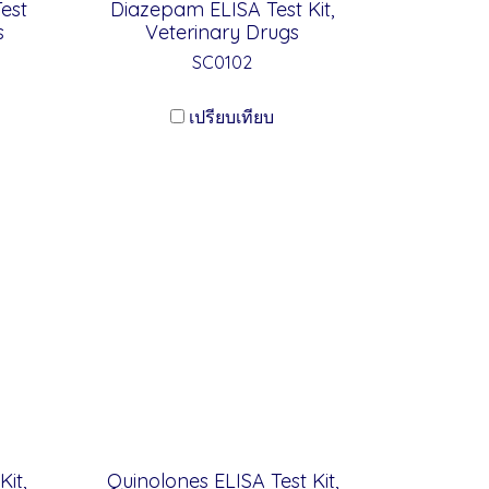
est
Diazepam ELISA Test Kit,
s
Veterinary Drugs
SC0102
เปรียบเทียบ
it,
Quinolones ELISA Test Kit,