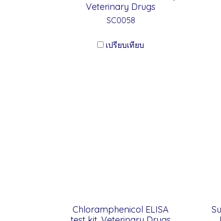
Veterinary Drugs
SC0058
เปรียบเทียบ
Chloramphenicol ELISA
Su
test kit, Veterinary Drugs