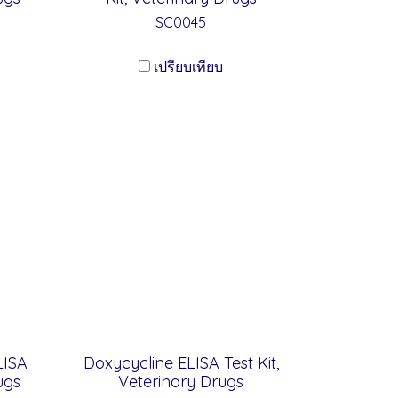
SC0045
เปรียบเทียบ
LISA
Doxycycline ELISA Test Kit,
ugs
Veterinary Drugs