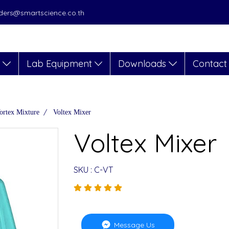
orders@smartscience.co.th
s
Lab Equipment
Downloads
Contact
ortex Mixture
Voltex Mixer
Voltex Mixer
SKU : C-VT
Message Us