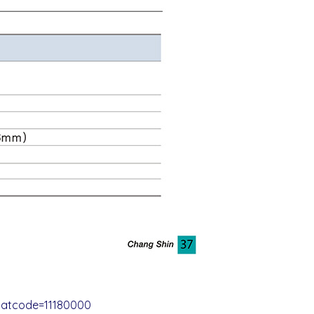
catcode=11180000