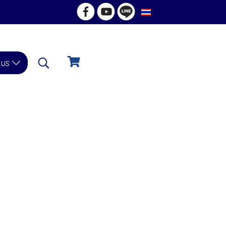
TH
 us