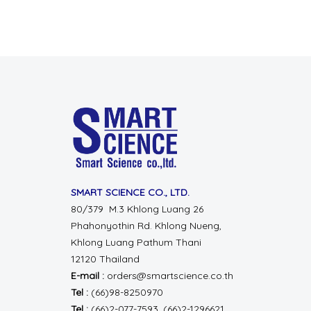
SMART SCIENCE CO., LTD.
80/379 M.3 Khlong Luang 26
Phahonyothin Rd.
Khlong Nueng,
Khlong Luang
Pathum Thani
12120 Thailand
E-mail :
orders@smartscience.co.th
Tel :
(66)98-8250970
Tel :
(66)2-077-7593, (66)2-1296621