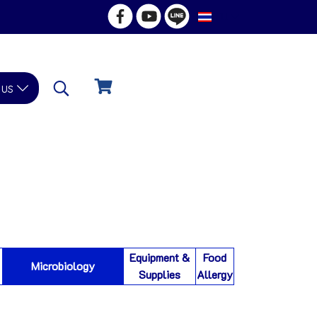
TH
 us
Equipment &
Food
Microbiology
Supplies
Allergy