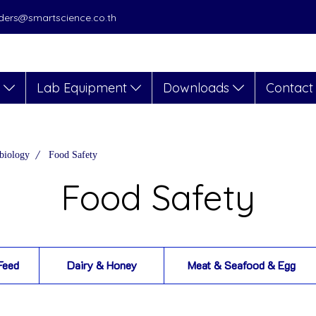
orders@smartscience.co.th
s
Lab Equipment
Downloads
Contact
biology
Food Safety
Food Safety
Feed
Dairy & Honey
Meat & Seafood & Egg