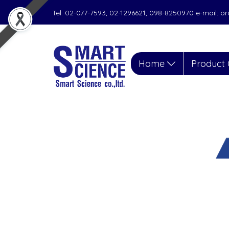
Tel. 02-077-7593, 02-1296621, 098-8250970 e-mail: 
Home
Product 