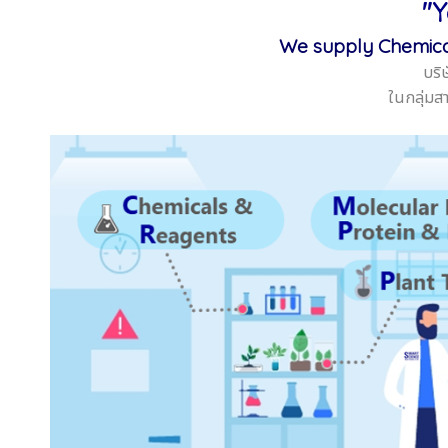
"Y
We supply Chemical
บริ
ในกลุ่มส