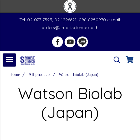
Tel. 02-077-7593, 02-1296621, 098-8250970 e-mail:
orders@smartscience.co.th
Home
All products
Watson Biolab (Japan)
Watson Biolab
(Japan)